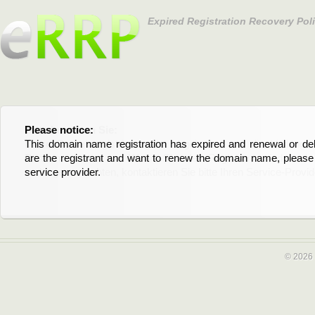
Expired Registration Recovery Pol
Please notice:
Bitte beachten Sie:
This domain name registration has expired and renewal or dele
Diese Domainregistrierung ist abgelaufen und die Verläng
are the registrant and want to renew the domain name, please 
Domain stehen an. Wenn Sie der Registrant sind und di
service provider.
verlängern möchten, kontaktieren Sie bitte Ihren Service-Provid
© 2026